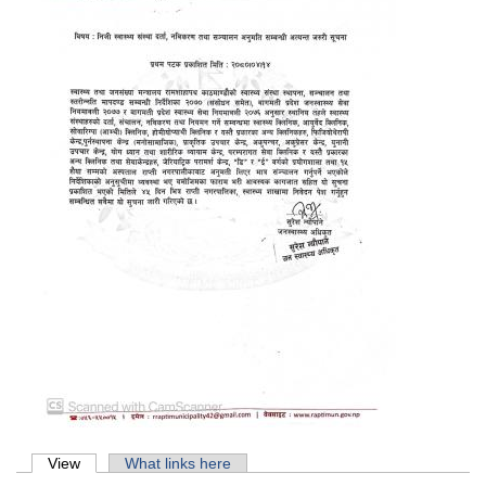
Primary tabs
View
(active tab)
What links here