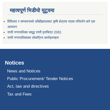
महत्वपूर्ण भिडीयो युटूवमा
विविधता र सम्भावनाको आँखीझ्यालबाट कृषि क्षेत्रमा भएका परिवर्तन बारे एक
अध्ययन
राप्ती नगरपालिका समृद्ध राप्ती वृत्तचित्र 2081
राप्ती नगरपालिकाका लोकप्रिय कार्यक्रमहरु
Notices
News and Notices
Public Procurement/ Tender Notices
Act, law and directives
Tax and Fees