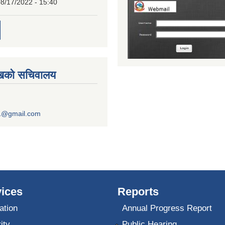
8/17/2022 - 15:40
ुखको सचिवालय
1@gmail.com
ices
Reports
ation
Annual Progress Report
ity
Public Hearing