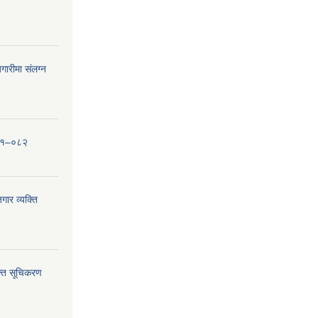
ारीमा संलग्न
०८१–०८२
ार व्यक्ति
्ति सूचिकरण