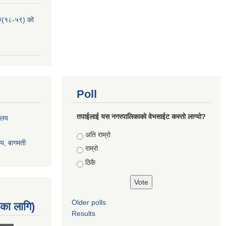
हरु(१८-५९) को
Poll
तपाईलाई यस नगरपालिकाको वेभसाईट कस्तो लाग्यो?
रालय
Choices
अति राम्रो
ालय, बागमती
राम्रो
ठिकै
Older polls
नका लागि)
Results