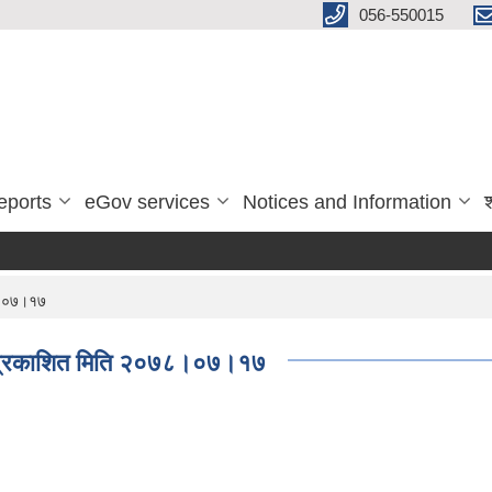
056-550015
eports
eGov services
Notices and Information
७८।०७।१७
पटक प्रकाशित मिति २०७८।०७।१७