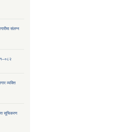
ारीमा संलग्न
०८१–०८२
ार व्यक्ति
्ति सूचिकरण