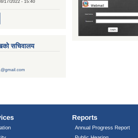
8/17/2022 - 15:40
ुखको सचिवालय
1@gmail.com
ices
Reports
ation
Annual Progress Report
ity
Public Hearing