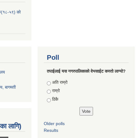
हरु(१८-५९) को
Poll
तपाईलाई यस नगरपालिकाको वेभसाईट कस्तो लाग्यो?
रालय
Choices
अति राम्रो
ालय, बागमती
राम्रो
ठिकै
Older polls
नका लागि)
Results