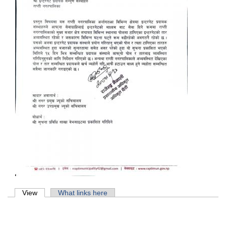
Primary tabs
View
(active tab)
What links here