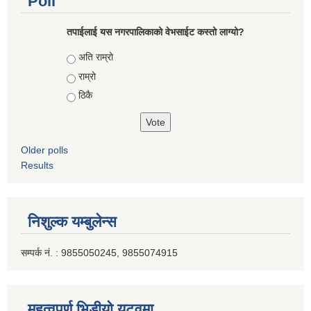
Poll
तपाईलाई यस नगरपालिकाको वेभसाईट कस्तो लाग्यो?
Choices
अति राम्रो
राम्रो
ठिकै
Older polls
Results
निशुल्क यम्बुलेन्स
सम्पर्क नं. : 9855050245, 9855074915
महत्वपूर्ण भिडीयो युटूवमा