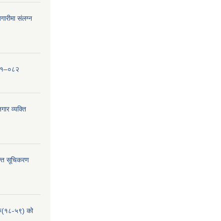
ारीमा संलग्न
०८१–०८२
ार व्यक्ति
्ति सूचिकरण
हरु(१८-५९) को