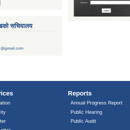
ुखको सचिवालय
1@gmail.com
ices
Reports
ation
Annual Progress Report
ity
Public Hearing
ter
Public Audit