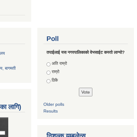
Poll
तपाईलाई यस नगरपालिकाको वेभसाईट कस्तो लाग्यो?
रालय
Choices
अति राम्रो
ालय, बागमती
राम्रो
ठिकै
Older polls
नका लागि)
Results
निशुल्क यम्बुलेन्स