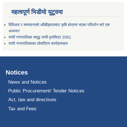
महत्वपूर्ण भिडीयो युटूवमा
विविधता र सम्भावनाको आँखीझ्यालबाट कृषि क्षेत्रमा भएका परिवर्तन बारे एक
अध्ययन
राप्ती नगरपालिका समृद्ध राप्ती वृत्तचित्र 2081
राप्ती नगरपालिकाका लोकप्रिय कार्यक्रमहरु
Notices
News and Notices
Public Procurement/ Tender Notices
Act, law and directives
Tax and Fees