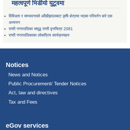
महत्वपूर्ण भिडीयो युटूवमा
विविधता र सम्भावनाको आँखीझ्यालबाट कृषि क्षेत्रमा भएका परिवर्तन बारे एक
अध्ययन
राप्ती नगरपालिका समृद्ध राप्ती वृत्तचित्र 2081
राप्ती नगरपालिकाका लोकप्रिय कार्यक्रमहरु
Notices
News and Notices
Public Procurement/ Tender Notices
Act, law and directives
Tax and Fees
eGov services