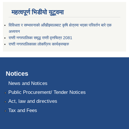
महत्वपूर्ण भिडीयो युटूवमा
विविधता र सम्भावनाको आँखीझ्यालबाट कृषि क्षेत्रमा भएका परिवर्तन बारे एक
अध्ययन
राप्ती नगरपालिका समृद्ध राप्ती वृत्तचित्र 2081
राप्ती नगरपालिकाका लोकप्रिय कार्यक्रमहरु
Notices
News and Notices
Public Procurement/ Tender Notices
Act, law and directives
Tax and Fees