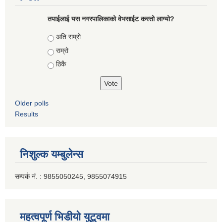
तपाईलाई यस नगरपालिकाको वेभसाईट कस्तो लाग्यो?
Choices
अति राम्रो
राम्रो
ठिकै
Older polls
Results
निशुल्क यम्बुलेन्स
सम्पर्क नं. : 9855050245, 9855074915
महत्वपूर्ण भिडीयो युटूवमा