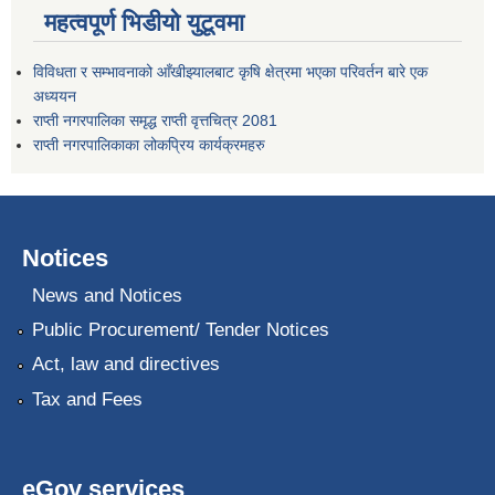
महत्वपूर्ण भिडीयो युटूवमा
विविधता र सम्भावनाको आँखीझ्यालबाट कृषि क्षेत्रमा भएका परिवर्तन बारे एक
अध्ययन
राप्ती नगरपालिका समृद्ध राप्ती वृत्तचित्र 2081
राप्ती नगरपालिकाका लोकप्रिय कार्यक्रमहरु
Notices
News and Notices
Public Procurement/ Tender Notices
Act, law and directives
Tax and Fees
eGov services