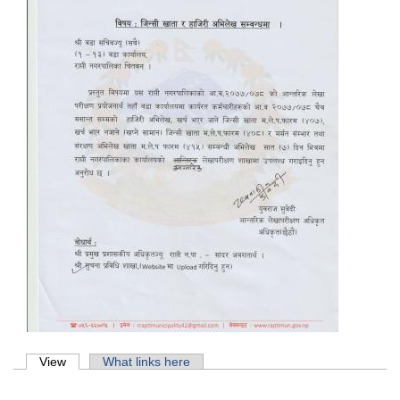
Primary tabs
View
(active tab)
What links here