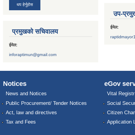
थप हेर्नुहोस
उप-प्रम
ईमेल:
प्रमुखको सचिवालय
raptidmayor
ईमेल:
inforaptimun@gmail.com
Notices
eGov serv
News and Notices
Vital Registr
Public Procurement/ Tender Notices
Social Secur
Act, law and directives
Citizen Char
Tax and Fees
Application 