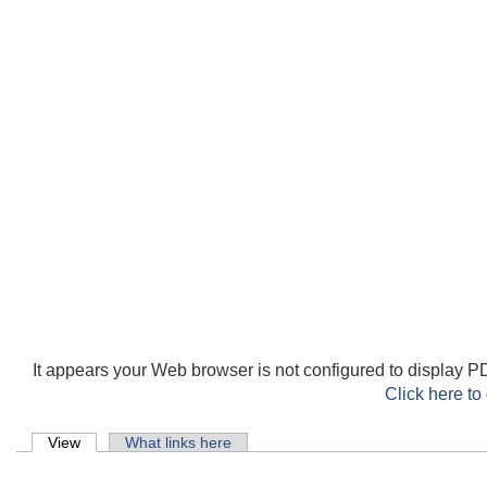
It appears your Web browser is not configured to display PD
Click here to
Primary tabs
View
(active tab)
What links here