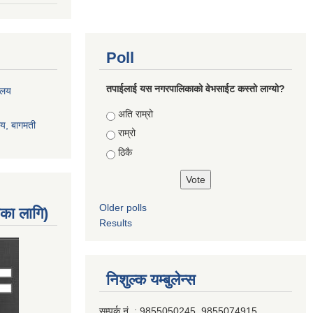
Poll
तपाईलाई यस नगरपालिकाको वेभसाईट कस्तो लाग्यो?
रालय
Choices
अति राम्रो
ालय, बागमती
राम्रो
ठिकै
Older polls
नका लागि)
Results
निशुल्क यम्बुलेन्स
सम्पर्क नं. : 9855050245, 9855074915