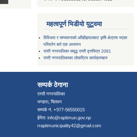
महत्वपूर्ण भिडीयो युटूवमा
विविधता र सम्भावनाको आँखीझ्यालबाट कृषि क्षेत्रमा भएका
परिवर्तन बारे एक अध्ययन
राप्ती नगरपालिका समृद्ध राप्ती वृत्तचित्र 2081
राप्ती नगरपालिकाका लोकप्रिय कार्यक्रमहरु
सम्पर्क ठेगाना
राप्ती नगरपालिका
भण्डारा, चितवन
सम्पर्क नं. +977-56550015
ईमेल:
info@raptimun.gov.np
rraptimunicipality42@gmail.com