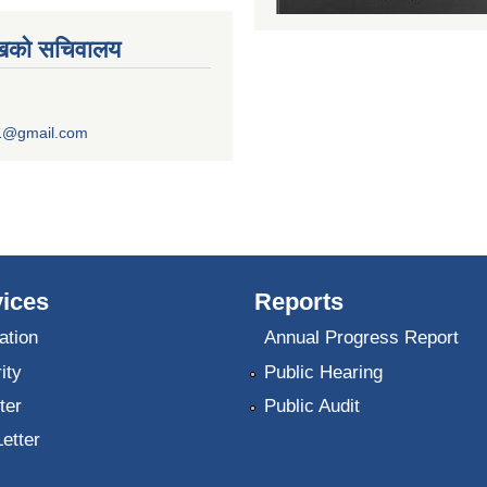
ुखको सचिवालय
1@gmail.com
ices
Reports
ation
Annual Progress Report
ity
Public Hearing
ter
Public Audit
Letter