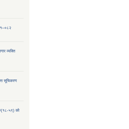
०८१–०८२
ार व्यक्ति
्ति सूचिकरण
हरु(१८-५९) को