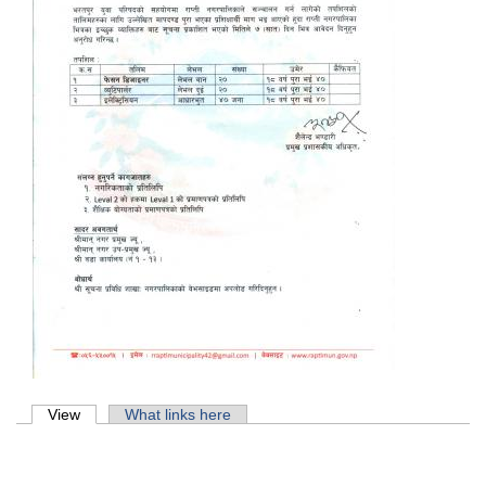
Primary tabs
View
(active tab)
What links here