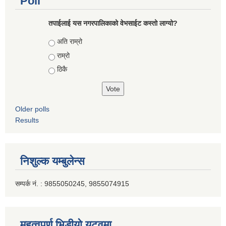
Poll
तपाईलाई यस नगरपालिकाको वेभसाईट कस्तो लाग्यो?
Choices
अति राम्रो
राम्रो
ठिकै
Older polls
Results
निशुल्क यम्बुलेन्स
सम्पर्क नं. : 9855050245, 9855074915
महत्वपूर्ण भिडीयो युटूवमा