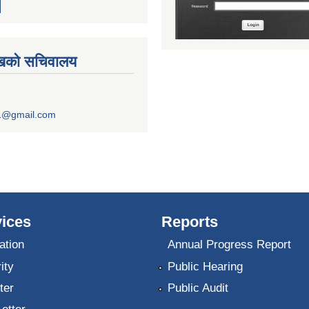
ुखको सचिवालय
1@gmail.com
ices
Reports
ation
Annual Progress Report
ity
Public Hearing
ter
Public Audit