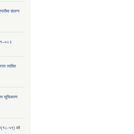
ारीमा संलग्न
०८१–०८२
ार व्यक्ति
्ति सूचिकरण
हरु(१८-५९) को