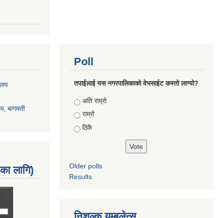
Poll
तपाईलाई यस नगरपालिकाको वेभसाईट कस्तो लाग्यो?
रालय
Choices
अति राम्रो
ालय, बागमती
राम्रो
ठिकै
Older polls
नका लागि)
Results
निशुल्क यम्बुलेन्स