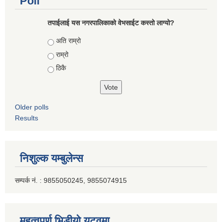
Poll
तपाईलाई यस नगरपालिकाको वेभसाईट कस्तो लाग्यो?
Choices
अति राम्रो
राम्रो
ठिकै
Older polls
Results
निशुल्क यम्बुलेन्स
सम्पर्क नं. : 9855050245, 9855074915
महत्वपूर्ण भिडीयो युटूवमा