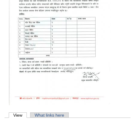
Primary tabs
View
(active tab)
What links here