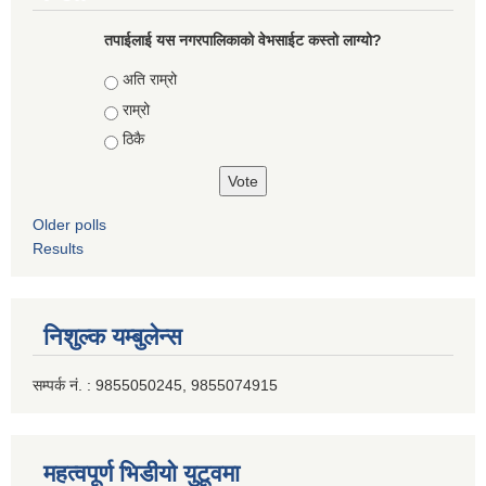
तपाईलाई यस नगरपालिकाको वेभसाईट कस्तो लाग्यो?
Choices
अति राम्रो
राम्रो
ठिकै
Older polls
Results
निशुल्क यम्बुलेन्स
सम्पर्क नं. : 9855050245, 9855074915
महत्वपूर्ण भिडीयो युटूवमा