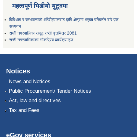
महत्वपूर्ण भिडीयो युटूवमा
विविधता र सम्भावनाको आँखीझ्यालबाट कृषि क्षेत्रमा भएका परिवर्तन बारे एक
अध्ययन
राप्ती नगरपालिका समृद्ध राप्ती वृत्तचित्र 2081
राप्ती नगरपालिकाका लोकप्रिय कार्यक्रमहरु
Notices
News and Notices
Public Procurement/ Tender Notices
Act, law and directives
Tax and Fees
eGov services