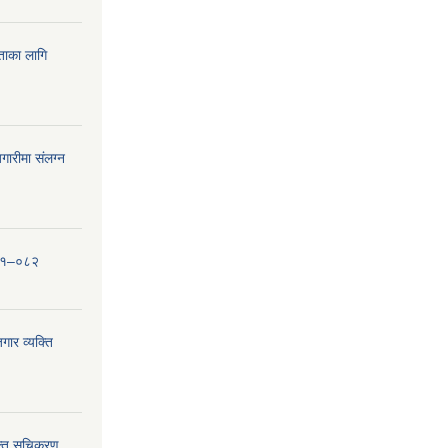
यताका लागि
ारीमा संलग्न
०८१–०८२
ार व्यक्ति
्ति सूचिकरण