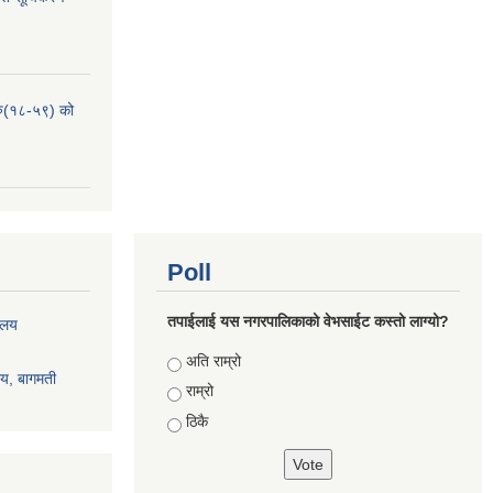
हरु(१८-५९) को
Poll
तपाईलाई यस नगरपालिकाको वेभसाईट कस्तो लाग्यो?
रालय
Choices
अति राम्रो
ालय, बागमती
राम्रो
ठिकै