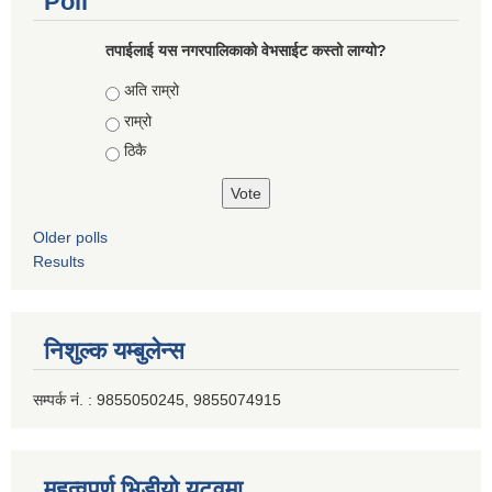
Poll
तपाईलाई यस नगरपालिकाको वेभसाईट कस्तो लाग्यो?
Choices
अति राम्रो
राम्रो
ठिकै
Older polls
Results
निशुल्क यम्बुलेन्स
सम्पर्क नं. : 9855050245, 9855074915
महत्वपूर्ण भिडीयो युटूवमा