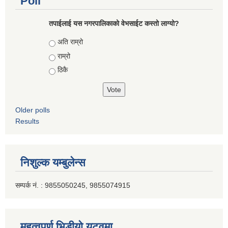
Poll
तपाईलाई यस नगरपालिकाको वेभसाईट कस्तो लाग्यो?
Choices
अति राम्रो
राम्रो
ठिकै
Older polls
Results
निशुल्क यम्बुलेन्स
सम्पर्क नं. : 9855050245, 9855074915
महत्वपूर्ण भिडीयो युटूवमा