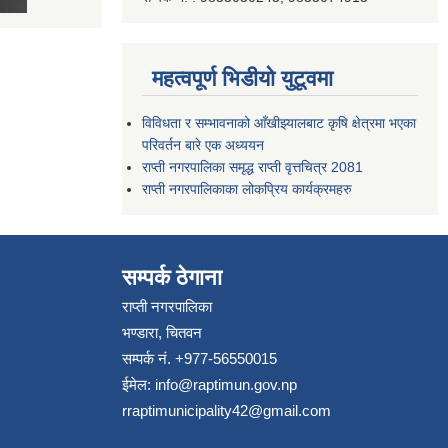
महत्वपूर्ण भिडीयो युटूवमा
विविधता र सम्भावनाको आँखीझ्यालबाट कृषि क्षेत्रमा भएका
परिवर्तन बारे एक अध्ययन
राप्ती नगरपालिका समृद्ध राप्ती वृत्तचित्र 2081
राप्ती नगरपालिकाका लोकप्रिय कार्यक्रमहरु
सम्पर्क ठेगाना
राप्ती नगरपालिका
भण्डारा, चितवन
सम्पर्क नं. +977-56550015
ईमेल:
info@raptimun.gov.np
rraptimunicipality42@gmail.com