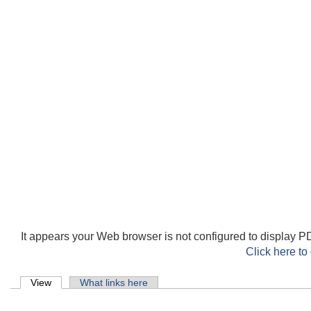
It appears your Web browser is not configured to display PD
Click here to
Primary tabs
View
(active tab)
What links here