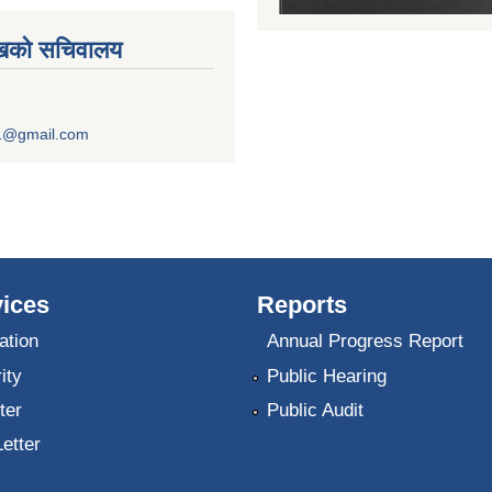
ुखको सचिवालय
1@gmail.com
ices
Reports
ation
Annual Progress Report
ity
Public Hearing
ter
Public Audit
Letter