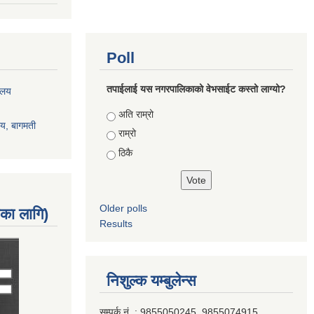
Poll
तपाईलाई यस नगरपालिकाको वेभसाईट कस्तो लाग्यो?
रालय
Choices
अति राम्रो
ालय, बागमती
राम्रो
ठिकै
Older polls
नका लागि)
Results
निशुल्क यम्बुलेन्स
सम्पर्क नं. : 9855050245, 9855074915