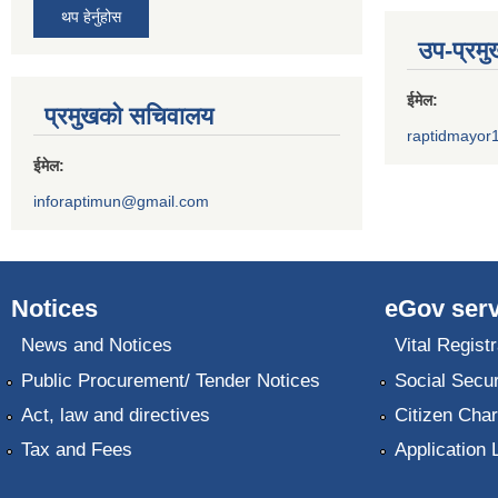
थप हेर्नुहोस
उप-प्रम
ईमेल:
प्रमुखको सचिवालय
raptidmayor
ईमेल:
inforaptimun@gmail.com
Notices
eGov serv
News and Notices
Vital Registr
Public Procurement/ Tender Notices
Social Secur
Act, law and directives
Citizen Char
Tax and Fees
Application 