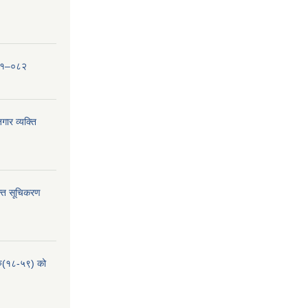
०८१–०८२
ार व्यक्ति
्ति सूचिकरण
हरु(१८-५९) को