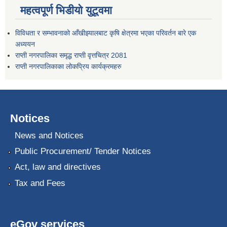
महत्वपूर्ण भिडीयो युटूवमा
विविधता र सम्भावनाको आँखीझ्यालबाट कृषि क्षेत्रमा भएका परिवर्तन बारे एक
अध्ययन
राप्ती नगरपालिका समृद्ध राप्ती वृत्तचित्र 2081
राप्ती नगरपालिकाका लोकप्रिय कार्यक्रमहरु
Notices
News and Notices
Public Procurement/ Tender Notices
Act, law and directives
Tax and Fees
eGov services