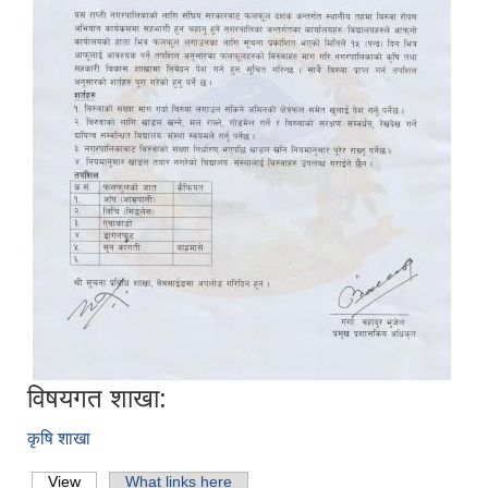
विषयगत शाखा:
कृषि शाखा
View
(active tab)
What links here