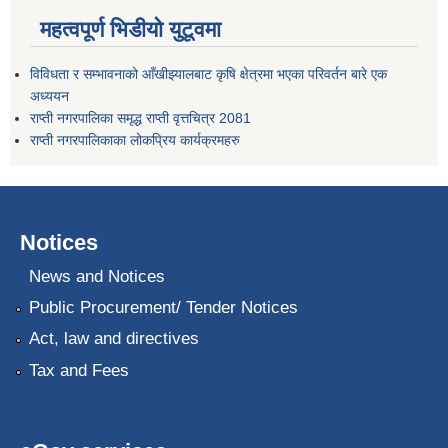
महत्वपूर्ण भिडीयो युटूवमा
विविधता र सम्भावनाको आँखीझ्यालबाट कृषि क्षेत्रमा भएका परिवर्तन बारे एक
अध्ययन
राप्ती नगरपालिका समृद्ध राप्ती वृत्तचित्र 2081
राप्ती नगरपालिकाका लोकप्रिय कार्यक्रमहरु
Notices
News and Notices
Public Procurement/ Tender Notices
Act, law and directives
Tax and Fees