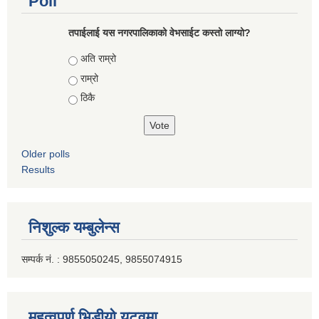
Poll
तपाईलाई यस नगरपालिकाको वेभसाईट कस्तो लाग्यो?
Choices
अति राम्रो
राम्रो
ठिकै
Older polls
Results
निशुल्क यम्बुलेन्स
सम्पर्क नं. : 9855050245, 9855074915
महत्वपूर्ण भिडीयो युटूवमा