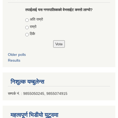
तपाईलाई यस नगरपालिकाको वेभसाईट कस्तो लाग्यो?
Choices
अति राम्रो
राम्रो
ठिकै
Older polls
Results
निशुल्क यम्बुलेन्स
सम्पर्क नं. : 9855050245, 9855074915
महत्वपूर्ण भिडीयो युटूवमा