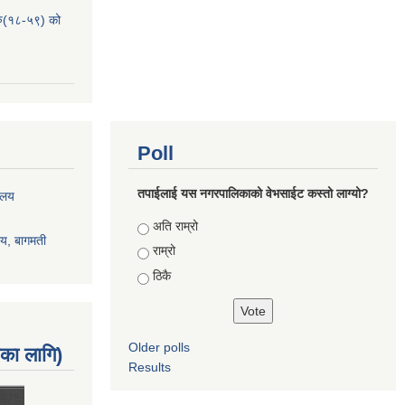
हरु(१८-५९) को
Poll
तपाईलाई यस नगरपालिकाको वेभसाईट कस्तो लाग्यो?
रालय
Choices
अति राम्रो
ालय, बागमती
राम्रो
ठिकै
Older polls
नका लागि)
Results