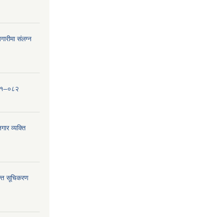
ारीमा संलग्न
०८१–०८२
ार व्यक्ति
्ति सूचिकरण