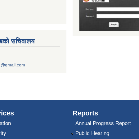
ुखको सचिवालय
1@gmail.com
ices
Reports
ation
Annual Progress Report
ity
Public Hearing