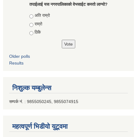
तपाईलाई यस नगरपालिकाको वेभसाईट कस्तो लाग्यो?
Choices
अति राम्रो
राम्रो
ठिकै
Older polls
Results
निशुल्क यम्बुलेन्स
सम्पर्क नं. : 9855050245, 9855074915
महत्वपूर्ण भिडीयो युटूवमा