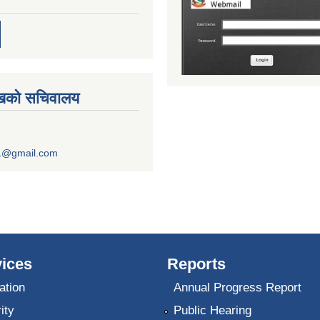
ुखको सचिवालय
1@gmail.com
ices
Reports
ation
Annual Progress Report
ity
Public Hearing