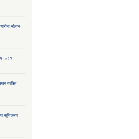
ारीमा संलग्न
०८१–०८२
ार व्यक्ति
्ति सूचिकरण