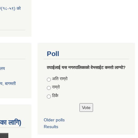
हरु(१८-५९) को
Poll
तपाईलाई यस नगरपालिकाको वेभसाईट कस्तो लाग्यो?
रालय
Choices
अति राम्रो
ालय, बागमती
राम्रो
ठिकै
Older polls
नका लागि)
Results