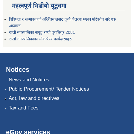
महत्वपूर्ण भिडीयो युटूवमा
विविधता र सम्भावनाको आँखीझ्यालबाट कृषि क्षेत्रमा भएका परिवर्तन बारे एक
अध्ययन
राप्ती नगरपालिका समृद्ध राप्ती वृत्तचित्र 2081
राप्ती नगरपालिकाका लोकप्रिय कार्यक्रमहरु
Notices
News and Notices
Public Procurement/ Tender Notices
Act, law and directives
Tax and Fees
eGov services