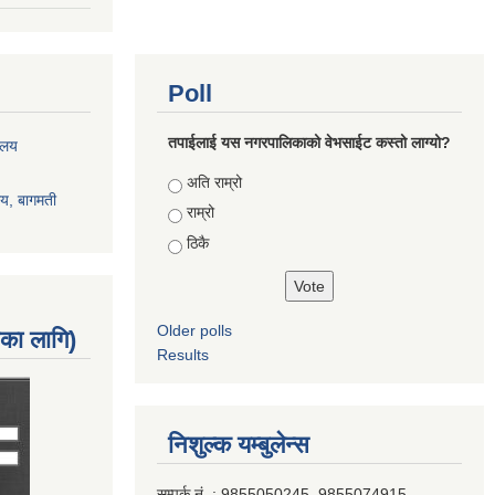
Poll
तपाईलाई यस नगरपालिकाको वेभसाईट कस्तो लाग्यो?
रालय
Choices
अति राम्रो
ालय, बागमती
राम्रो
ठिकै
Older polls
नका लागि)
Results
निशुल्क यम्बुलेन्स
सम्पर्क नं. : 9855050245, 9855074915