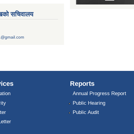
ुखको सचिवालय
1@gmail.com
ices
Reports
ation
Annual Progress Report
ity
Public Hearing
ter
Public Audit
Letter