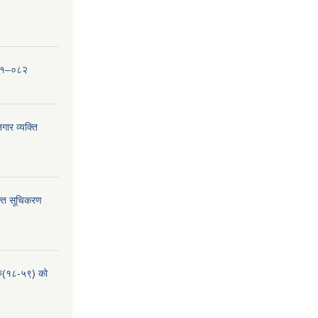
०८१–०८२
ार व्यक्ति
्ति सूचिकरण
हरु(१८-५९) को