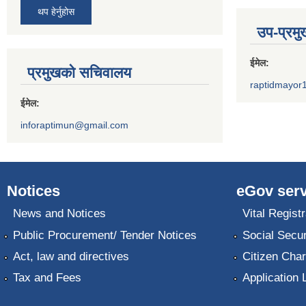
थप हेर्नुहोस
उप-प्रम
ईमेल:
प्रमुखको सचिवालय
raptidmayor
ईमेल:
inforaptimun@gmail.com
Notices
eGov serv
News and Notices
Vital Registr
Public Procurement/ Tender Notices
Social Secur
Act, law and directives
Citizen Char
Tax and Fees
Application 