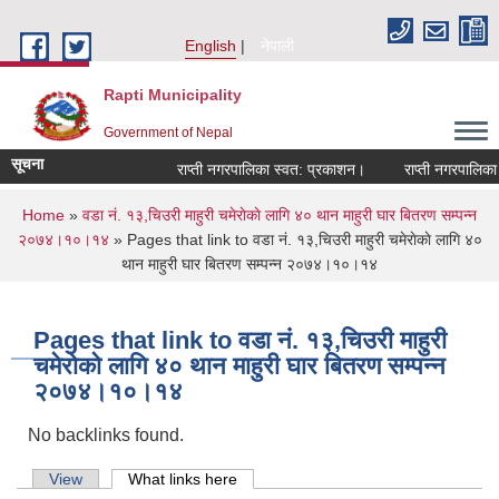
Skip to main content
English
नेपाली
Rapti Municipality
Government of Nepal
सूचना
राप्ती नगरपालिका स्वत: प्रकाशन।
राप्ती नगरपालिका न
You are here
Home
»
वडा नं. १३,चिउरी माहुरी चमेराेकाे लागि ४० थान माहुरी घार बितरण सम्पन्न
२०७४।१०।१४
» Pages that link to वडा नं. १३,चिउरी माहुरी चमेराेकाे लागि ४०
थान माहुरी घार बितरण सम्पन्न २०७४।१०।१४
Pages that link to वडा नं. १३,चिउरी माहुरी
चमेराेकाे लागि ४० थान माहुरी घार बितरण सम्पन्न
२०७४।१०।१४
No backlinks found.
Primary tabs
View
What links here
(active tab)