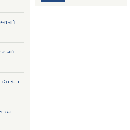
्रमको लागि
यताका लागि
ारीमा संलग्न
०८१–०८२