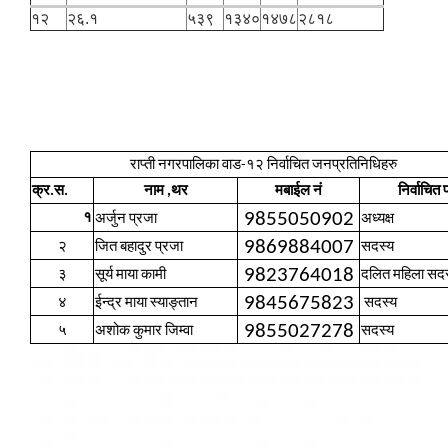
१२
२६.१
५३९
१३४०
१४७८
२८१८
राप्ती नगरपालिका वाड-१२ निर्वाचित जनप्रतिनिधिहरु
क्र.स.
नाम ,थर
मबाईल नं
निर्वाचित 
9855050902
१
अर्जुन प्रजा
अध्यक्ष
9869884007
२
जित बहादुर प्रजा
सदस्य
9823764018
३
सूर्य माया कामी
दलित महिला सदस
9845675823
४
ईन्द्र माया स्याङ्तान
सदस्य
9855027278
५
अशोक कुमार जिम्वा
सदस्य