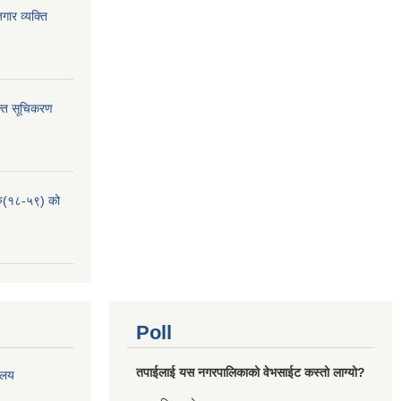
ार व्यक्ति
्ति सूचिकरण
हरु(१८-५९) को
Poll
तपाईलाई यस नगरपालिकाको वेभसाईट कस्तो लाग्यो?
रालय