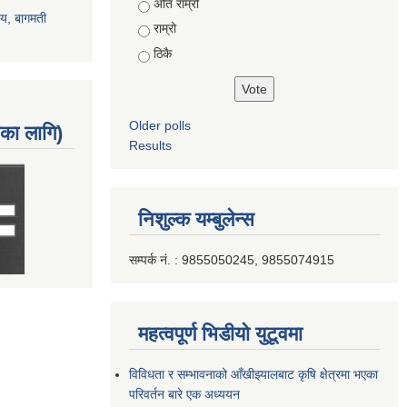
Choices
अति राम्रो
ालय, बागमती
राम्रो
ठिकै
Older polls
नका लागि)
Results
निशुल्क यम्बुलेन्स
सम्पर्क नं. : 9855050245, 9855074915
महत्वपूर्ण भिडीयो युटूवमा
विविधता र सम्भावनाको आँखीझ्यालबाट कृषि क्षेत्रमा भएका
परिवर्तन बारे एक अध्ययन