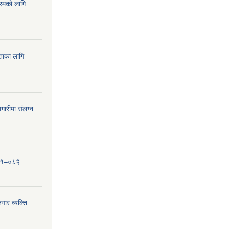
्रमको लागि
यताका लागि
ारीमा संलग्न
०८१–०८२
ार व्यक्ति