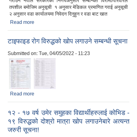
गराउने नेपाल सरकारको निर्णयअनुसार सम्बन्धित विरामी/परिवारले
तपशील बमोजिम अनुसूची १ अनुसार मेडिकल प्रमाणित गराई अनुसूची
२ अनुसार वडा कार्यालयमा निवेदन दिनुहुन र वडा बाट खात
Read more
about मृगौला प्रत्यारोपण गरेका,डाईलाईसिस गराईरहेका,
क्यान्सर रोगी र मेरुदण्ड पक्षघात भएका विरामीहरुलाई औषधी
उपचार बापत खर्च उपलब्ध गराउनेबारे वडा कार्यालयलाई
टाइफाइड रोग विरुद्धको खोप लगाउने सम्बन्धी सूचना
सूचना
Submitted on:
Tue, 04/05/2022 - 11:23
Read more
about टाइफाइड रोग विरुद्धको खोप लगाउने सम्बन्धी सूचना
१२ - १७ वर्ष उमेर समुहका विद्यार्थीहरुलाई कोभिड -
१९ विरुद्धको दोश्रो मात्रा खोप लगाउनेबारे अत्यन्त
जरुरी सूचना!