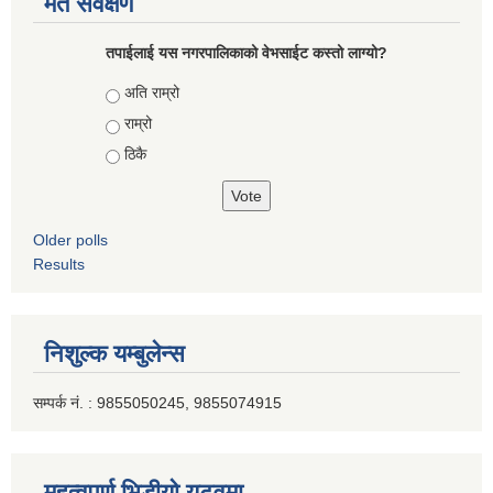
मत सर्वेक्षण
तपाईलाई यस नगरपालिकाको वेभसाईट कस्तो लाग्यो?
Choices
अति राम्रो
राम्रो
ठिकै
Older polls
Results
निशुल्क यम्बुलेन्स
सम्पर्क नं. : 9855050245, 9855074915
महत्वपूर्ण भिडीयो युटूवमा