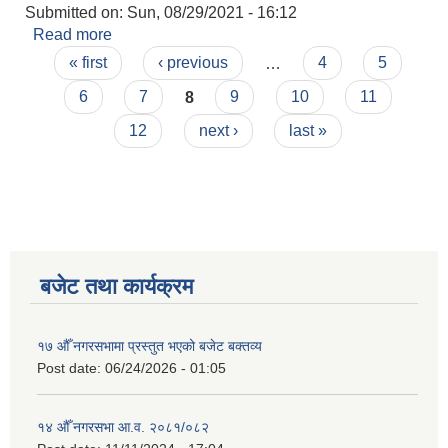
Submitted on:
Sun, 08/29/2021 - 16:12
Read more
about राप्ती नगरपालिकाका व्यरोजगार व्यक्तिहरु(१८-५९)
Pages
को प्राथमिकता क्रम सूची २०७७।०७८
« first
‹ previous
…
4
5
6
7
8
9
10
11
12
next ›
last »
बजेट तथा कार्यक्रम
१७ औँ नगरसभामा प्रस्तुत भएको बजेट बक्तव्य
Post date:
06/24/2026 - 01:05
१४ औँ नगरसभा आ.व. २०८१/०८२