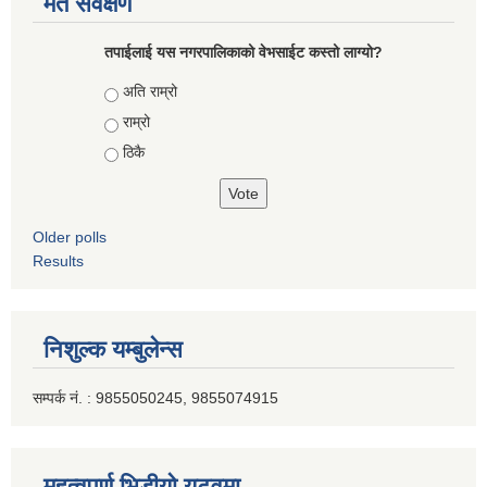
मत सर्वेक्षण
तपाईलाई यस नगरपालिकाको वेभसाईट कस्तो लाग्यो?
Choices
अति राम्रो
राम्रो
ठिकै
Older polls
Results
निशुल्क यम्बुलेन्स
सम्पर्क नं. : 9855050245, 9855074915
महत्वपूर्ण भिडीयो युटूवमा