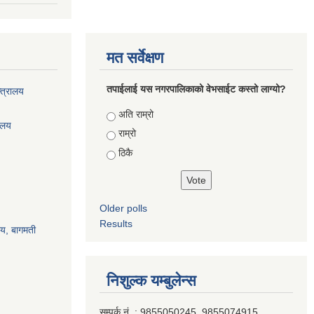
मत सर्वेक्षण
तपाईलाई यस नगरपालिकाको वेभसाईट कस्तो लाग्यो?
्त्रालय
Choices
अति राम्रो
रालय
राम्रो
ठिकै
Older polls
Results
ालय, बागमती
निशुल्क यम्बुलेन्स
सम्पर्क नं. : 9855050245, 9855074915