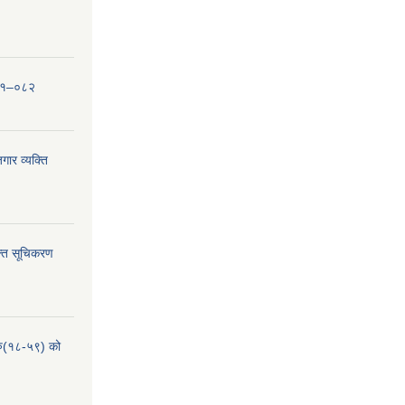
०८१–०८२
ार व्यक्ति
्ति सूचिकरण
हरु(१८-५९) को