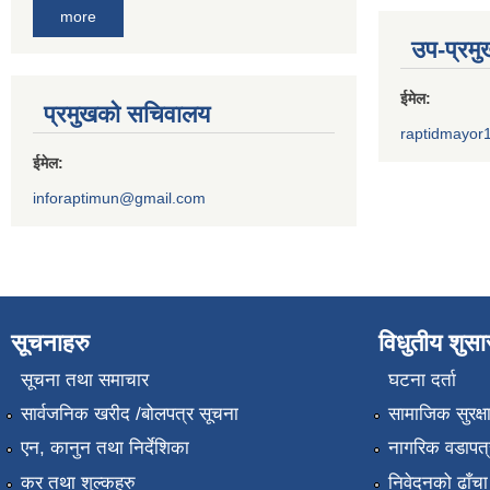
more
उप-प्रम
ईमेल:
प्रमुखको सचिवालय
raptidmayor
ईमेल:
inforaptimun@gmail.com
सूचनाहरु
विधुतीय शुस
सूचना तथा समाचार
घटना दर्ता
सार्वजनिक खरीद /बोलपत्र सूचना
सामाजिक सुरक्ष
एन, कानुन तथा निर्देशिका
नागरिक वडापत्
कर तथा शुल्कहरु
निवेदनको ढाँचा