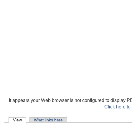
It appears your Web browser is not configured to display PD
Click here to
Primary tabs
View
(active tab)
What links here