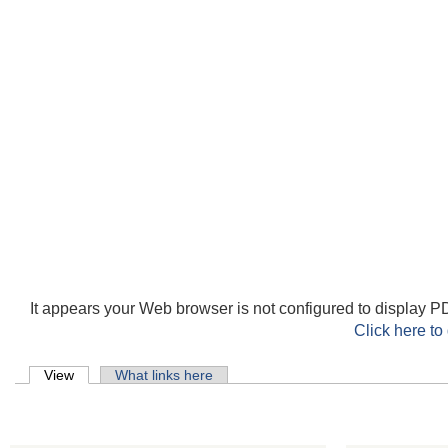
It appears your Web browser is not configured to display PD
Click here to
Primary tabs
View
(active tab)
What links here