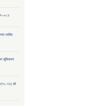
०८१–०८२
ार व्यक्ति
्ति सूचिकरण
हरु(१८-५९) को