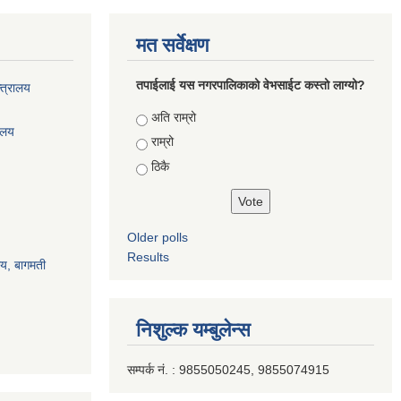
मत सर्वेक्षण
तपाईलाई यस नगरपालिकाको वेभसाईट कस्तो लाग्यो?
्त्रालय
Choices
अति राम्रो
रालय
राम्रो
ठिकै
Older polls
Results
ालय, बागमती
निशुल्क यम्बुलेन्स
सम्पर्क नं. : 9855050245, 9855074915