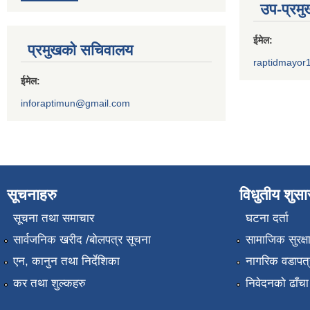
उप-प्रम
ईमेल:
प्रमुखको सचिवालय
raptidmayor
ईमेल:
inforaptimun@gmail.com
सूचनाहरु
विधुतीय शुस
सूचना तथा समाचार
घटना दर्ता
सार्वजनिक खरीद /बोलपत्र सूचना
सामाजिक सुरक्ष
एन, कानुन तथा निर्देशिका
नागरिक वडापत्
कर तथा शुल्कहरु
निवेदनको ढाँचा