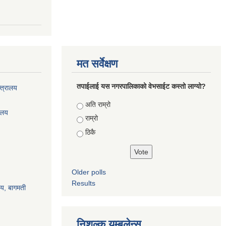
मत सर्वेक्षण
तपाईलाई यस नगरपालिकाको वेभसाईट कस्तो लाग्यो?
्त्रालय
Choices
अति राम्रो
रालय
राम्रो
ठिकै
Older polls
Results
ालय, बागमती
निशुल्क यम्बुलेन्स