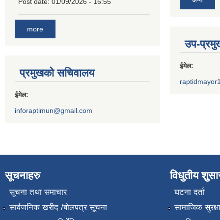
अन्य
Post date:
01/09/2026 - 16:55
more
उप-प्रम
ईमेल:
प्रमुखको सचिवालय
raptidmayor
ईमेल:
inforaptimun@gmail.com
सूचनाहरु
विधुतीय शुस
सूचना तथा समाचार
घटना दर्ता
सार्वजनिक खरीद /बोलपत्र सूचना
सामाजिक सुरक्ष