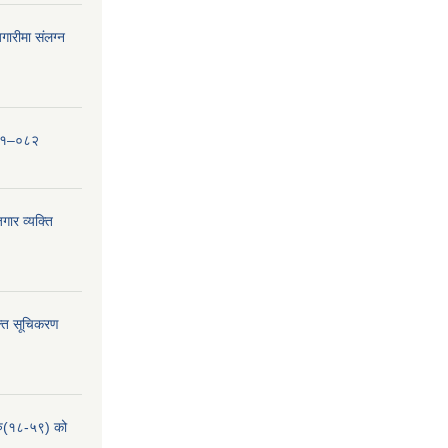
ारीमा संलग्न
०८१–०८२
ार व्यक्ति
्ति सूचिकरण
हरु(१८-५९) को