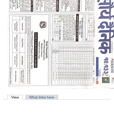
Primary tabs
View
(active tab)
What links here