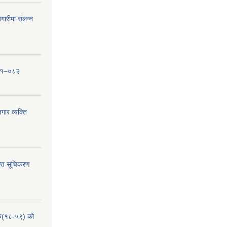
ारीमा संलग्न
०८१–०८२
ार व्यक्ति
्ति सूचिकरण
हरु(१८-५९) को