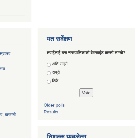
मत सर्वेक्षण
तपाईलाई यस नगरपालिकाको वेभसाईट कस्तो लाग्यो?
्त्रालय
Choices
अति राम्रो
रालय
राम्रो
ठिकै
Older polls
Results
ालय, बागमती
निशुल्क यम्बुलेन्स