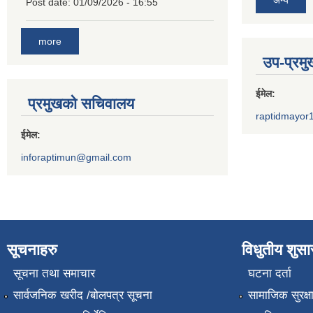
अन्य
Post date:
01/09/2026 - 16:55
more
उप-प्रम
ईमेल:
प्रमुखको सचिवालय
raptidmayor
ईमेल:
inforaptimun@gmail.com
सूचनाहरु
विधुतीय शुस
सूचना तथा समाचार
घटना दर्ता
सार्वजनिक खरीद /बोलपत्र सूचना
सामाजिक सुरक्ष