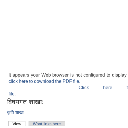
It appears your Web browser is not configured to display
click here to download the PDF file.
Click here 
file.
विषयगत शाखा:
कृषि शाखा
Primary tabs
View
(active tab)
What links here