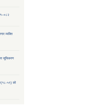
०८१–०८२
ार व्यक्ति
्ति सूचिकरण
हरु(१८-५९) को