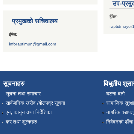
उप-प्रम
ईमेल:
प्रमुखको सचिवालय
raptidmayor
ईमेल:
inforaptimun@gmail.com
सूचनाहरु
विधुतीय शुस
सूचना तथा समाचार
घटना दर्ता
सार्वजनिक खरीद /बोलपत्र सूचना
सामाजिक सुरक्ष
एन, कानुन तथा निर्देशिका
नागरिक वडापत्
कर तथा शुल्कहरु
निवेदनको ढाँचा