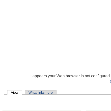
It appears your Web browser is not configured 
Primary tabs
View
(active tab)
What links here