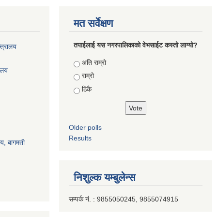
मत सर्वेक्षण
तपाईलाई यस नगरपालिकाको वेभसाईट कस्तो लाग्यो?
्त्रालय
Choices
अति राम्रो
रालय
राम्रो
ठिकै
Older polls
Results
ालय, बागमती
निशुल्क यम्बुलेन्स
सम्पर्क नं. : 9855050245, 9855074915