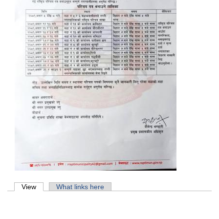
Primary tabs
View
(active tab)
What links here