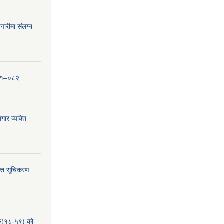
ारीमा संलग्न
०८१–०८२
ार व्यक्ति
्ति सूचिकरण
हरु(१८-५९) को