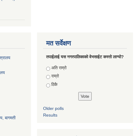
मत सर्वेक्षण
तपाईलाई यस नगरपालिकाको वेभसाईट कस्तो लाग्यो?
्त्रालय
Choices
अति राम्रो
रालय
राम्रो
ठिकै
Older polls
Results
ालय, बागमती