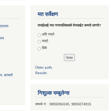
मत सर्वेक्षण
तपाईलाई यस नगरपालिकाको वेभसाईट कस्तो लाग्यो?
्त्रालय
Choices
अति राम्रो
रालय
राम्रो
ठिकै
Older polls
Results
ालय, बागमती
निशुल्क यम्बुलेन्स
सम्पर्क नं. : 9855050245, 9855074915