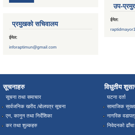
उप-प्रम
ईमेल:
प्रमुखको सचिवालय
raptidmayor
ईमेल:
inforaptimun@gmail.com
सूचनाहरु
विधुतीय शुस
सूचना तथा समाचार
घटना दर्ता
सार्वजनिक खरीद /बोलपत्र सूचना
सामाजिक सुरक्ष
एन, कानुन तथा निर्देशिका
नागरिक वडापत्
कर तथा शुल्कहरु
निवेदनको ढाँचा