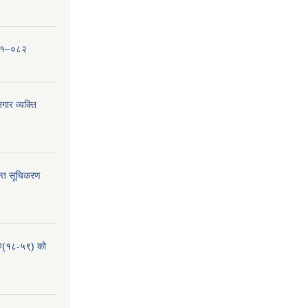
०८१–०८२
ार व्यक्ति
्ति सूचिकरण
हरु(१८-५९) को