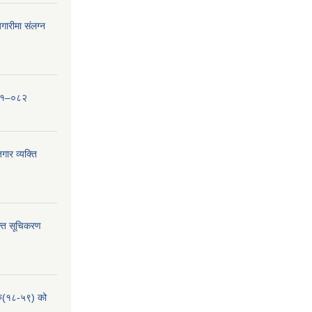
ारीमा संलग्न
०८१–०८२
ार व्यक्ति
्ति सूचिकरण
हरु(१८-५९) को