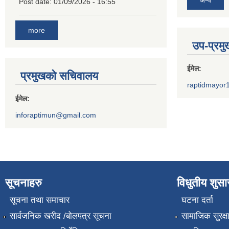
अन्य
Post date:
01/09/2026 - 16:55
more
उप-प्रम
ईमेल:
प्रमुखको सचिवालय
raptidmayor
ईमेल:
inforaptimun@gmail.com
सूचनाहरु
विधुतीय शुस
सूचना तथा समाचार
घटना दर्ता
सार्वजनिक खरीद /बोलपत्र सूचना
सामाजिक सुरक्ष