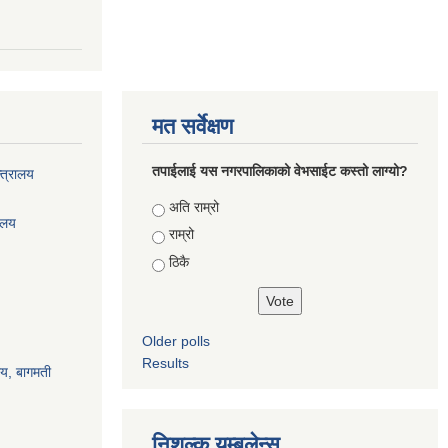
मत सर्वेक्षण
तपाईलाई यस नगरपालिकाको वेभसाईट कस्तो लाग्यो?
्त्रालय
Choices
अति राम्रो
रालय
राम्रो
ठिकै
Older polls
Results
ालय, बागमती
निशुल्क यम्बुलेन्स