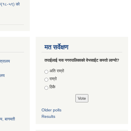
हरु(१८-५९) को
मत सर्वेक्षण
तपाईलाई यस नगरपालिकाको वेभसाईट कस्तो लाग्यो?
्त्रालय
Choices
अति राम्रो
रालय
राम्रो
ठिकै
Older polls
Results
ालय, बागमती