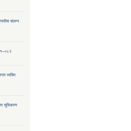
ारीमा संलग्न
०८१–०८२
ार व्यक्ति
्ति सूचिकरण