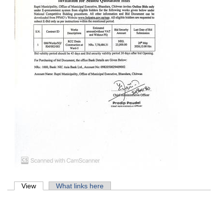
Primary tabs
View
(active tab)
What links here