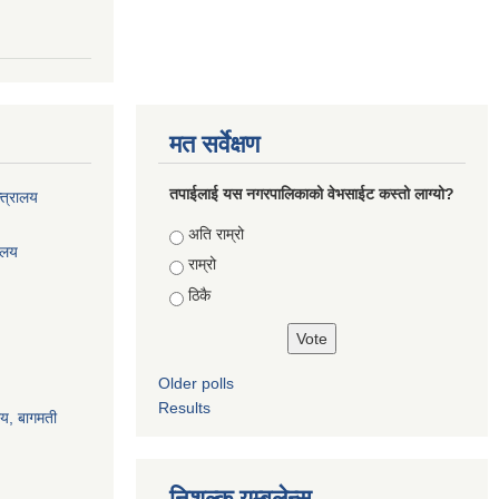
मत सर्वेक्षण
तपाईलाई यस नगरपालिकाको वेभसाईट कस्तो लाग्यो?
्त्रालय
Choices
अति राम्रो
रालय
राम्रो
ठिकै
Older polls
Results
ालय, बागमती
निशुल्क यम्बुलेन्स