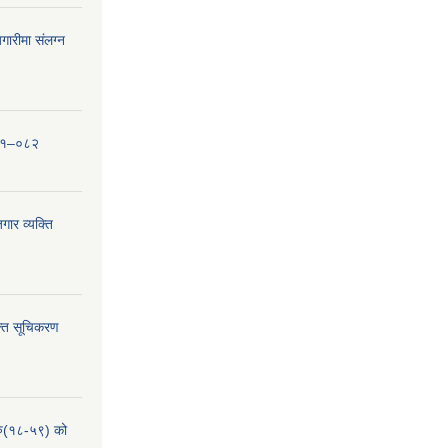
ारीमा संलग्न
०८१–०८२
ार व्यक्ति
्ति सूचिकरण
हरु(१८-५९) को